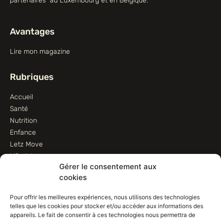
partenaires au Luxembourg et en Belgique.
Avantages
Lire mon magazine
Rubriques
Accueil
Santé
Nutrition
Enfance
Letz Move
Lifestyle
Gérer le consentement aux
Animaux
cookies
Informations
Pour offrir les meilleures expériences, nous utilisons des technologies
telles que les cookies pour stocker et/ou accéder aux informations des
Contactez-nous
appareils. Le fait de consentir à ces technologies nous permettra de