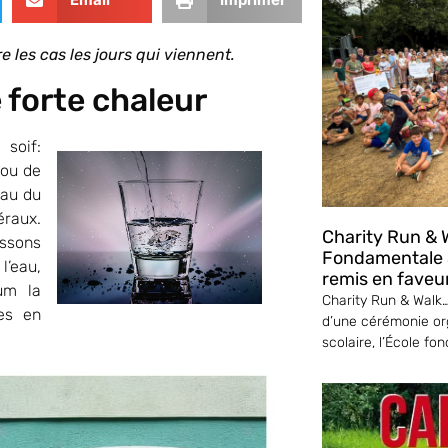
re les cas les jours qui viennent.
 forte chaleur
soif:
 ou de
eau du
éraux.
Charity Run & W
ssons
Fondamentale S
l’eau,
remis en faveu
um la
Charity Run & Walk… 
es en
d’une cérémonie or
scolaire, l’École fo