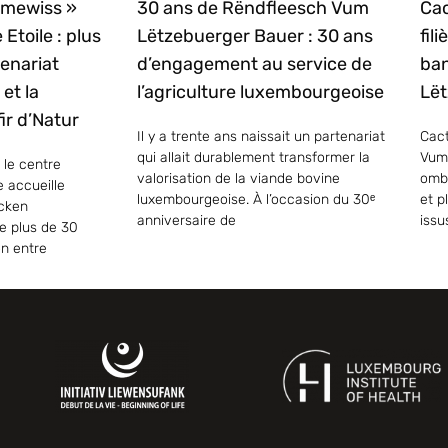
mmewiss »
30 ans de Rëndfleesch Vum
Cac
 Etoile : plus
Lëtzebuerger Bauer : 30 ans
fil
enariat
d’engagement au service de
ban
et la
l’agriculture luxembourgeoise
Lët
ir d’Natur
Il y a trente ans naissait un partenariat
Cact
qui allait durablement transformer la
Vum
 le centre
valorisation de la viande bovine
ombr
e accueille
luxembourgeoise. À l’occasion du 30ᵉ
et p
ecken
anniversaire de
issu
e plus de 30
on entre