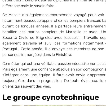
détient bon nombre d’autres diplômes mais il ne se vante pa
différence mais le savoir-faire.
Ce Monsieur a également énormément voyagé pour voir co
notamment beaucoup appris chez les pompiers français bas
durant de longues années. Il a partagé leurs entrainemen
bataillon des marins-pompiers de Marseille et avec l’Uni
Sécurité Civile de Brignoles avec lesquels il travaille dep
également travaillé et suivi des formations notamment en
Portugal… Cette année, il a envoyé des membres de son é
personnes immergées) dans le Finistère.
Ce métier qui est une véritable passion nécessite non seul
Mais également une confiance absolue en son compagnon à 4 
s’intégrer dans une équipe. Il faut avoir envie d’appren
toujours être dans la progression. De toute évidence, ils n
chiens qui sauvent des vies.
Le groupe cynotechnique