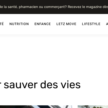
 de la santé, pharmacien ou commerçant? Recevez le magazine dè
TÉ
NUTRITION
ENFANCE
LETZ MOVE
LIFESTYLE
 sauver des vies