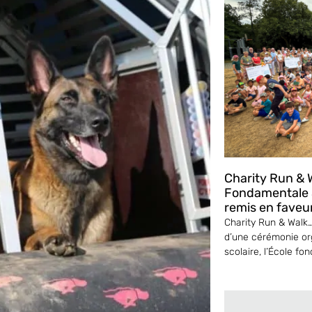
Charity Run & W
Fondamentale S
remis en faveu
Charity Run & Walk… 
d’une cérémonie or
scolaire, l’École fo