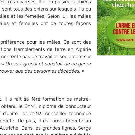
s très diverses. Il a eu plusieurs chiens
 sont tous des chiens sur lesquels il a pu
es et les femelles. Selon lui, les mâles
mâles et femelles ont de toutes façons
 préférence pour les mâles. Ce sont des
ions tremblements de terre en Algérie
e contente pas de travailler seulement sur
: «
On sort grandi et satisfait de ce genre
retrouver que des personnes décédées.
»
. Il a fait sa 1ère formation de maître-
 a obtenu le CYN1, diplôme de conducteur
 d’unité et CYN3, conseiller technique
eveté. De plus, il est aussi breveté au
Autriche. Dans les grandes lignes, Serge