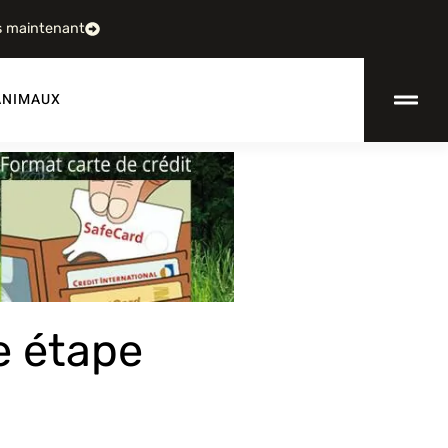
s maintenant
ANIMAUX
e étape