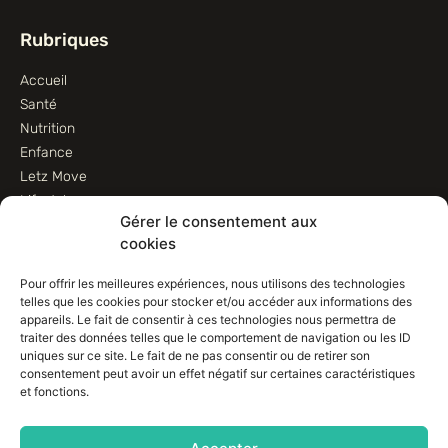
Rubriques
Accueil
Santé
Nutrition
Enfance
Letz Move
Lifestyle
Gérer le consentement aux
Animaux
cookies
Informations
Pour offrir les meilleures expériences, nous utilisons des technologies
telles que les cookies pour stocker et/ou accéder aux informations des
Contactez-nous
appareils. Le fait de consentir à ces technologies nous permettra de
traiter des données telles que le comportement de navigation ou les ID
Conditions d’utilisation
uniques sur ce site. Le fait de ne pas consentir ou de retirer son
Conditions de vente
consentement peut avoir un effet négatif sur certaines caractéristiques
Déclaration de confidentialité (UE)
et fonctions.
Avertissement
Imprint