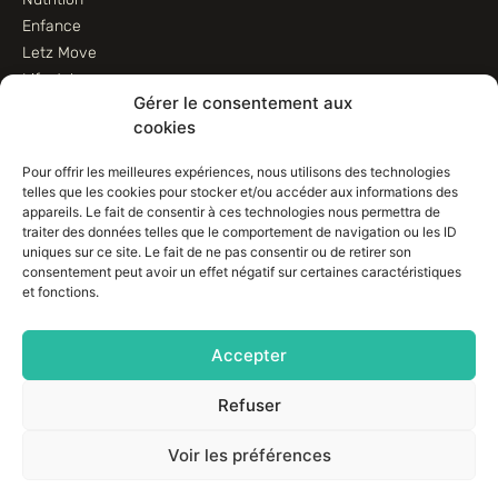
Enfance
Letz Move
Lifestyle
Gérer le consentement aux
Animaux
cookies
Informations
Pour offrir les meilleures expériences, nous utilisons des technologies
telles que les cookies pour stocker et/ou accéder aux informations des
Contactez-nous
appareils. Le fait de consentir à ces technologies nous permettra de
traiter des données telles que le comportement de navigation ou les ID
Conditions d’utilisation
uniques sur ce site. Le fait de ne pas consentir ou de retirer son
Conditions de vente
consentement peut avoir un effet négatif sur certaines caractéristiques
Déclaration de confidentialité (UE)
et fonctions.
Avertissement
Imprint
Accepter
Politique de cookies (EU)
Refuser
Voir les préférences
© Connexims SA – Tous droits réservés