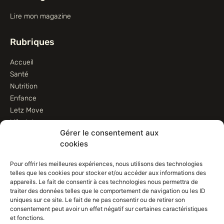
Lire mon magazine
Rubriques
Accueil
Santé
Nutrition
Enfance
Letz Move
Lifestyle
Gérer le consentement aux
Animaux
cookies
Informations
Pour offrir les meilleures expériences, nous utilisons des technologies
telles que les cookies pour stocker et/ou accéder aux informations des
Contactez-nous
appareils. Le fait de consentir à ces technologies nous permettra de
traiter des données telles que le comportement de navigation ou les ID
Conditions d’utilisation
uniques sur ce site. Le fait de ne pas consentir ou de retirer son
Conditions de vente
consentement peut avoir un effet négatif sur certaines caractéristiques
Déclaration de confidentialité (UE)
et fonctions.