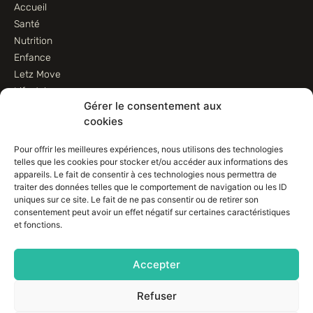
Accueil
Santé
Nutrition
Enfance
Letz Move
Lifestyle
Gérer le consentement aux
Animaux
cookies
Informations
Pour offrir les meilleures expériences, nous utilisons des technologies
telles que les cookies pour stocker et/ou accéder aux informations des
Contactez-nous
appareils. Le fait de consentir à ces technologies nous permettra de
traiter des données telles que le comportement de navigation ou les ID
Conditions d’utilisation
uniques sur ce site. Le fait de ne pas consentir ou de retirer son
Conditions de vente
consentement peut avoir un effet négatif sur certaines caractéristiques
Déclaration de confidentialité (UE)
et fonctions.
Avertissement
Imprint
Accepter
Politique de cookies (EU)
Refuser