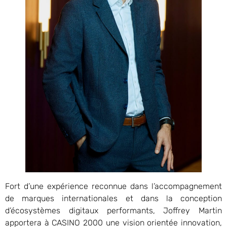
Fort d’une expérience reconnue dans l’accompagnement
de marques internationales et dans la conception
d’écosystèmes digitaux performants, Joffrey Martin
apportera à CASINO 2000 une vision orientée innovation,