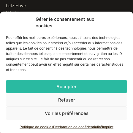
Letz Move
Lifestyle
Gérer le consentement aux
Animaux
cookies
Informations
Pour offrir les meilleures expériences, nous utilisons des technologies
telles que les cookies pour stocker et/ou accéder aux informations des
Contactez-nous
appareils. Le fait de consentir à ces technologies nous permettra de
traiter des données telles que le comportement de navigation ou les ID
Conditions d’utilisation
uniques sur ce site. Le fait de ne pas consentir ou de retirer son
Conditions de vente
consentement peut avoir un effet négatif sur certaines caractéristiques
Déclaration de confidentialité (UE)
et fonctions.
Avertissement
Imprint
Accepter
Politique de cookies (EU)
Refuser
Voir les préférences
© Connexims SA – Tous droits réservés
Technologie propulsée par
DSB Communication SA
Politique de cookies
Déclaration de confidentialité
Imprint