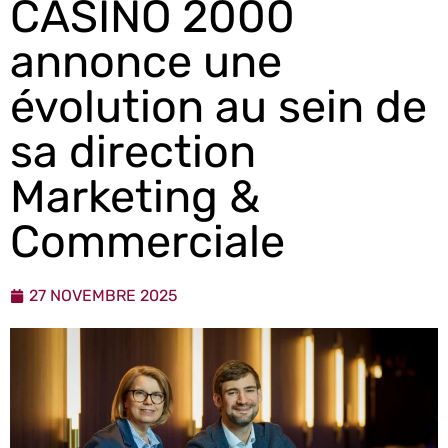
CASINO 2000
annonce une
évolution au sein de
sa direction
Marketing &
Commerciale
27 NOVEMBRE 2025