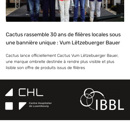
Cactus rassemble 30 ans de filières locales sous
une bannière unique : Vum Lëtzebuerger Bauer
Cactus lance officiellement Cactus Vum Lëtzebuerger Bauer,
une marque ombrelle destinée à rendre plus visible et plus
lisible son offre de produits issus de filières