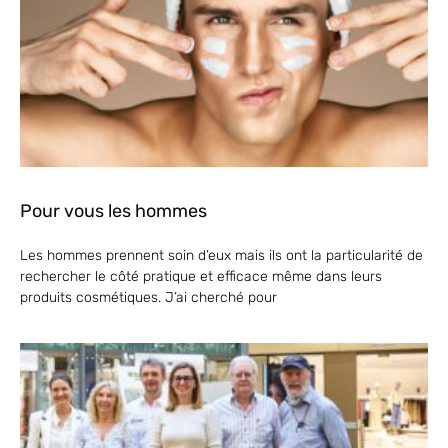
Pour vous les hommes
Les hommes prennent soin d’eux mais ils ont la particularité de
rechercher le côté pratique et efficace même dans leurs
produits cosmétiques. J’ai cherché pour