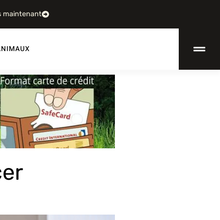
s maintenant
ANIMAUX
cer