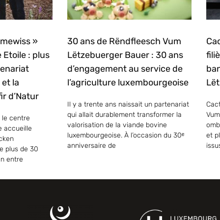
mmewiss »
30 ans de Rëndfleesch Vum
Cac
 Etoile : plus
Lëtzebuerger Bauer : 30 ans
fil
enariat
d’engagement au service de
ban
et la
l’agriculture luxembourgeoise
Lët
ir d’Natur
Il y a trente ans naissait un partenariat
Cact
qui allait durablement transformer la
Vum
 le centre
valorisation de la viande bovine
ombr
e accueille
luxembourgeoise. À l’occasion du 30ᵉ
et p
ecken
anniversaire de
issu
e plus de 30
on entre