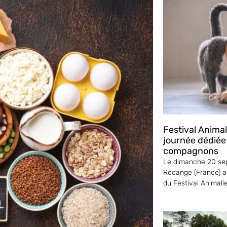
Festival Anima
journée dédiée
compagnons
Le dimanche 20 sep
Rédange (France) ac
du Festival Animali