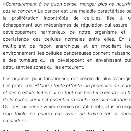
«Contrairement à ce qu’on pense, manger plus ne nourri
pas le cancer.»
Le cancer est une maladie caractérisée p
la prolifération incontrôlée de cellules, liée à u
échappement aux mécanismes de régulation qui assure l
développement harmonieux de notre organisme et l
coexistence des cellules normales entre elles. En s
multipliant de façon anarchique et en modifiant leu
environnement, les cellules cancéreuses donnent naissan
à des tumeurs qui se développent en envahissant pui
détruisant les zones qui les entourent.
Les organes, pour fonctionner, ont besoin de plus d’énergi
Les protéines.
«Contre toute attente, on préconise de mang
et des produits laitiers. Il ne faut pas hésiter à ajouter d
de la purée, car il est essentiel d’enrichir son alimentatio
Car c’est un cercle vicieux: moins on s’alimente, plus on risq
trop faible ne pourra pas avoir de traitement et don
amoindries.