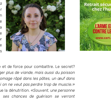
ra
ar
n
e
a
e
r
ce
s
e et de force pour combattre. Le secret?
er plus de viande, mais aussi du poisson
u fromage râpé dans les pâtes, un œuf dans
n si on ne veut pas perdre trop de muscle.»
ue la dénutrition.
«Souvent, une personne
c ses chances de guérison se verront