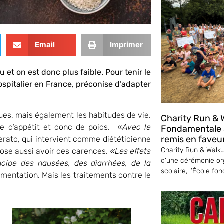
Email
Imprimer
et on est donc plus faible. Pour tenir le
hospitalier en France, préconise d’adapter
ues, mais également les habitudes de vie.
Charity Run & W
te d’appétit et donc de poids.
«Avec le
Fondamentale S
remis en faveu
erato, qui intervient comme diététicienne
Charity Run & Walk… 
ppose aussi avoir des carences.
«Les effets
d’une cérémonie or
ncipe des nausées, des diarrhées, de la
scolaire, l’École fo
alimentation. Mais les traitements contre le