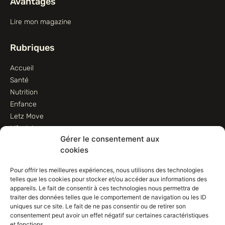
Avantages
Lire mon magazine
Rubriques
Accueil
Santé
Nutrition
Enfance
Letz Move
Lifestyle
Gérer le consentement aux
Animaux
cookies
Informations
Pour offrir les meilleures expériences, nous utilisons des technologies
telles que les cookies pour stocker et/ou accéder aux informations des
Contactez-nous
appareils. Le fait de consentir à ces technologies nous permettra de
traiter des données telles que le comportement de navigation ou les ID
Conditions d’utilisation
uniques sur ce site. Le fait de ne pas consentir ou de retirer son
Conditions de vente
consentement peut avoir un effet négatif sur certaines caractéristiques
Déclaration de confidentialité (UE)
et fonctions.