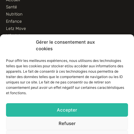
Santé
Nutrition
Enfance
Letz Move
Lifestyle
Gérer le consentement aux
Animaux
cookies
Informations
Pour offrir les meilleures expériences, nous utilisons des technologies
telles que les cookies pour stocker et/ou accéder aux informations des
Contactez-nous
appareils. Le fait de consentir à ces technologies nous permettra de
traiter des données telles que le comportement de navigation ou les ID
Conditions d’utilisation
uniques sur ce site. Le fait de ne pas consentir ou de retirer son
Conditions de vente
consentement peut avoir un effet négatif sur certaines caractéristiques
Déclaration de confidentialité (UE)
et fonctions.
Avertissement
Imprint
Accepter
Politique de cookies (EU)
Refuser