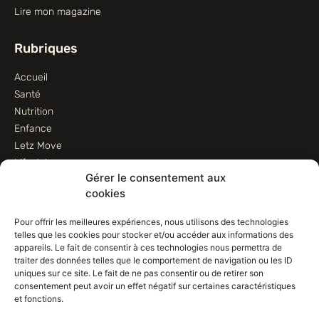
Lire mon magazine
Rubriques
Accueil
Santé
Nutrition
Enfance
Letz Move
Lifestyle
Gérer le consentement aux
Animaux
cookies
Informations
Pour offrir les meilleures expériences, nous utilisons des technologies
telles que les cookies pour stocker et/ou accéder aux informations des
Contactez-nous
appareils. Le fait de consentir à ces technologies nous permettra de
traiter des données telles que le comportement de navigation ou les ID
Conditions d’utilisation
uniques sur ce site. Le fait de ne pas consentir ou de retirer son
Conditions de vente
consentement peut avoir un effet négatif sur certaines caractéristiques
Déclaration de confidentialité (UE)
et fonctions.
Avertissement