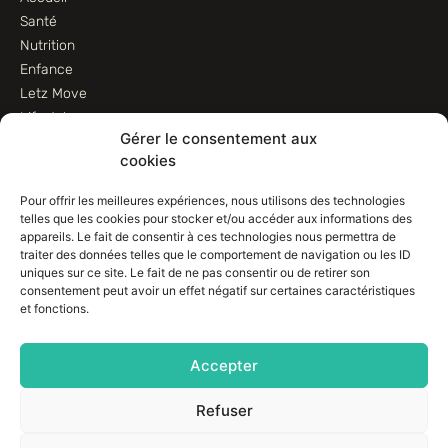
Santé
Nutrition
Enfance
Letz Move
Lifestyle
Gérer le consentement aux
Animaux
cookies
Informations
Pour offrir les meilleures expériences, nous utilisons des technologies
telles que les cookies pour stocker et/ou accéder aux informations des
Contactez-nous
appareils. Le fait de consentir à ces technologies nous permettra de
traiter des données telles que le comportement de navigation ou les ID
Conditions d’utilisation
uniques sur ce site. Le fait de ne pas consentir ou de retirer son
Conditions de vente
consentement peut avoir un effet négatif sur certaines caractéristiques
Déclaration de confidentialité (UE)
et fonctions.
Avertissement
Imprint
Accepter
Politique de cookies (EU)
Refuser