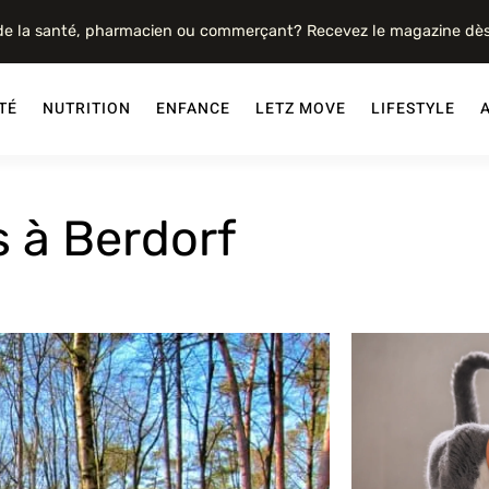
 de la santé, pharmacien ou commerçant? Recevez le magazine dè
TÉ
NUTRITION
ENFANCE
LETZ MOVE
LIFESTYLE
 à Berdorf