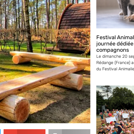
Festival Anima
journée dédiée
compagnons
Le dimanche 20 sep
Rédange (France) ac
du Festival Animali