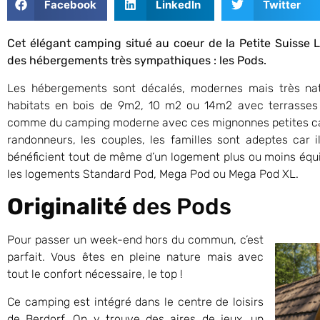
Facebook
LinkedIn
Twitter
Cet élégant camping situé au coeur de la Petite Suisse 
des hébergements très sympathiques : les Pods.
Les hébergements sont décalés, modernes mais très natu
habitats en bois de 9m2, 10 m2 ou 14m2 avec terrasses
comme du camping moderne avec ces mignonnes petites cab
randonneurs, les couples, les familles sont adeptes car i
bénéficient tout de même d’un logement plus ou moins équip
les logements Standard Pod, Mega Pod ou Mega Pod XL.
Originalité
des Pods
Pour passer un week-end hors du commun, c’est
parfait. Vous êtes en pleine nature mais avec
tout le confort nécessaire, le top !
Ce camping est intégré dans le centre de loisirs
de Berdorf. On y trouve des aires de jeux, un