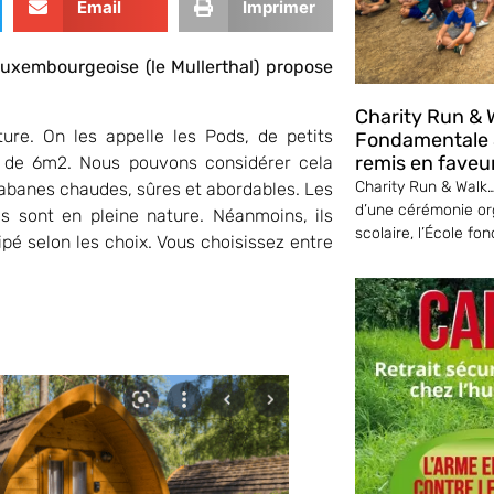
Email
Imprimer
Luxembourgeoise (le Mullerthal) propose
Charity Run & W
re. On les appelle les Pods, de petits
Fondamentale S
remis en faveu
 de 6m2. Nous pouvons considérer cela
Charity Run & Walk… 
anes chaudes, sûres et abordables. Les
d’une cérémonie or
ls sont en pleine nature. Néanmoins, ils
scolaire, l’École fo
é selon les choix. Vous choisissez entre