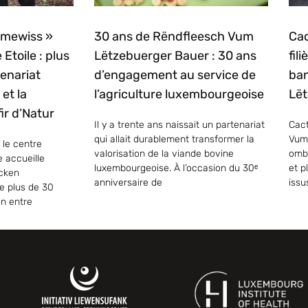
mmewiss »
30 ans de Rëndfleesch Vum
Cac
 Etoile : plus
Lëtzebuerger Bauer : 30 ans
fil
enariat
d’engagement au service de
ban
et la
l’agriculture luxembourgeoise
Lët
ir d’Natur
Il y a trente ans naissait un partenariat
Cact
qui allait durablement transformer la
Vum
 le centre
valorisation de la viande bovine
ombr
e accueille
luxembourgeoise. À l’occasion du 30ᵉ
et p
ecken
anniversaire de
issu
e plus de 30
on entre