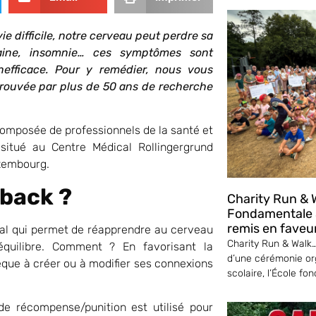
e difficile, notre cerveau peut perdre sa
graine, insomnie… ces symptômes sont
nefficace. Pour y remédier, nous vous
rouvée par plus de 50 ans de recherche
omposée de professionnels de la santé et
itué au Centre Médical Rollingergrund
Luxembourg.
back ?
Charity Run & W
Fondamentale S
remis en faveu
al qui permet de réapprendre au cerveau
Charity Run & Walk… 
’équilibre. Comment ? En favorisant la
d’une cérémonie or
sèque à créer ou à modifier ses connexions
scolaire, l’École fo
e récompense/punition est utilisé pour