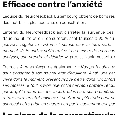
Efficace contre l’anxiété
L’équipe du Neurofeedback Luxembourg obtient de bons résult
des motifs les plus courants en consultation.
L’intérêt du Neurofeedback est d’arrêter la survenue des p
d’aucune utilité et qui, de surcroît, sont fausses à 90 % d
pouvons réguler le système limbique pour le faire sortir 
moment-là, le cortex préfrontal est en mesure de reprendre
analyser, comprendre et décider. »,
précise Nadia Augusto, 
François Altwies s’exprime également :
« Nos protocoles re
pour s’adapter à son nouvel état d’équilibre. Ainsi, une p
vivre dans le moment présent risque d’être dans l’inconfo
ses repères. Il faut savoir que notre cerveau préfère retour
parce qu’il n’aime pas les incertitudes.
Lors des premières
retour entre un état anxieux et un état de plénitude peut ne
pourquoi notre prise en charge comporte également une par