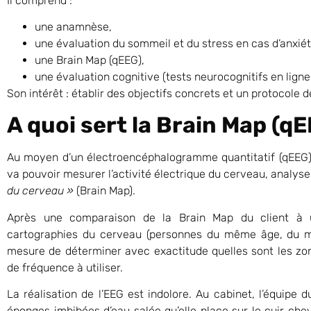
Il comprend :
une anamnèse,
une évaluation du sommeil et du stress en cas d’anxié
une Brain Map (qEEG),
une évaluation cognitive (tests neurocognitifs en ligne
Son intérêt : établir des objectifs concrets et un protocole 
A quoi sert la Brain Map (qE
Au moyen d’un électroencéphalogramme quantitatif (qEEG)
va pouvoir mesurer l’activité électrique du cerveau, analys
du cerveau »
(Brain Map).
Après une comparaison de la Brain Map du client à 
cartographies du cerveau (personnes du même âge, du m
mesure de déterminer avec exactitude quelles sont les zo
de fréquence à utiliser.
La réalisation de l’EEG est indolore. Au cabinet, l’équipe
éponges imbibées d’eau salée qu’elle place sur le cuir che