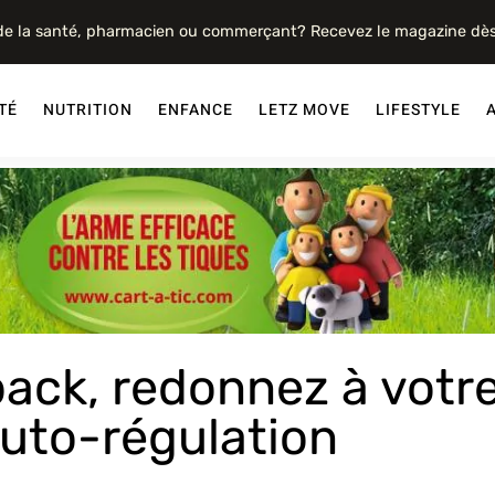
 de la santé, pharmacien ou commerçant? Recevez le magazine dè
TÉ
NUTRITION
ENFANCE
LETZ MOVE
LIFESTYLE
ack, redonnez à votr
auto-régulation