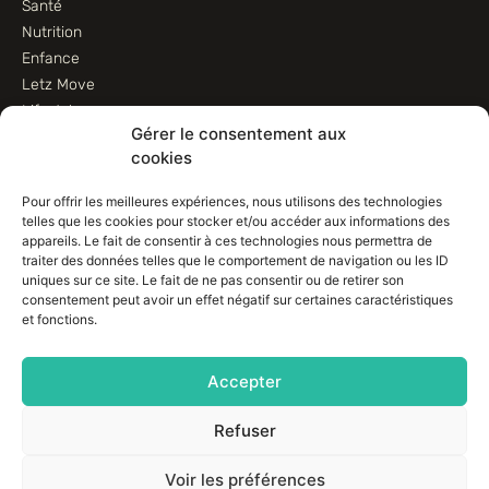
Santé
Nutrition
Enfance
Letz Move
Lifestyle
Gérer le consentement aux
Animaux
cookies
Informations
Pour offrir les meilleures expériences, nous utilisons des technologies
telles que les cookies pour stocker et/ou accéder aux informations des
Contactez-nous
appareils. Le fait de consentir à ces technologies nous permettra de
traiter des données telles que le comportement de navigation ou les ID
Conditions d’utilisation
uniques sur ce site. Le fait de ne pas consentir ou de retirer son
Conditions de vente
consentement peut avoir un effet négatif sur certaines caractéristiques
Déclaration de confidentialité (UE)
et fonctions.
Avertissement
Imprint
Accepter
Politique de cookies (EU)
Refuser
Voir les préférences