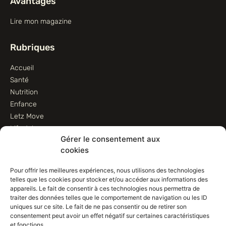
Avantages
Lire mon magazine
Rubriques
Accueil
Santé
Nutrition
Enfance
Letz Move
Lifestyle
Gérer le consentement aux
Animaux
cookies
Informations
Pour offrir les meilleures expériences, nous utilisons des technologies
telles que les cookies pour stocker et/ou accéder aux informations des
Contactez-nous
appareils. Le fait de consentir à ces technologies nous permettra de
traiter des données telles que le comportement de navigation ou les ID
Conditions d’utilisation
uniques sur ce site. Le fait de ne pas consentir ou de retirer son
Conditions de vente
consentement peut avoir un effet négatif sur certaines caractéristiques
Déclaration de confidentialité (UE)
et fonctions.