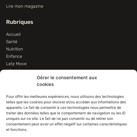
Lire mon magazine
Rubriques
Accueil
Santé
Nutrition
Enfance
Letz Move
Lifestyle
Gérer le consentement aux
Animaux
cookies
Informations
Pour offrir les meilleures expériences, nous utilisons des technologies
telles que les cookies pour stocker et/ou accéder aux informations des
Contactez-nous
appareils. Le fait de consentir à ces technologies nous permettra de
traiter des données telles que le comportement de navigation ou les ID
Conditions d’utilisation
uniques sur ce site. Le fait de ne pas consentir ou de retirer son
Conditions de vente
consentement peut avoir un effet négatif sur certaines caractéristiques
Déclaration de confidentialité (UE)
et fonctions.
Avertissement