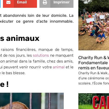
Email
Imprimer
 abandonnés loin de leur domicile. La
xécuter ce genre d’acte innommable.
es animaux
 raisons financières, manque de temps,
 de nos jours, les
solutions
ne manquent
Charity Run & W
 son animal dans la famille, chez des amis,
Fondamentale S
qui peuvent venir nourrir votre
animal
et le
remis en faveu
e le bas blesse.
Charity Run & Walk… 
d’une cérémonie or
e !
scolaire, l’École fo