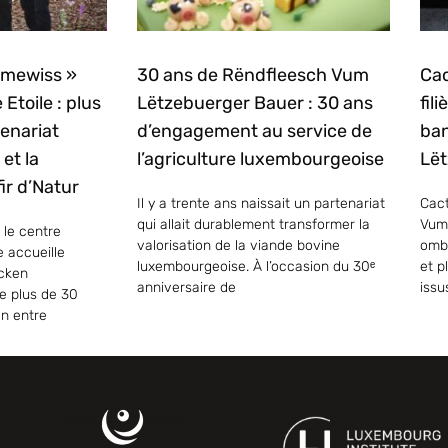
mmewiss »
30 ans de Rëndfleesch Vum
Cac
 Etoile : plus
Lëtzebuerger Bauer : 30 ans
fil
enariat
d’engagement au service de
ban
et la
l’agriculture luxembourgeoise
Lët
ir d’Natur
Il y a trente ans naissait un partenariat
Cact
qui allait durablement transformer la
Vum
 le centre
valorisation de la viande bovine
ombr
e accueille
luxembourgeoise. À l’occasion du 30ᵉ
et p
ecken
anniversaire de
issu
e plus de 30
on entre