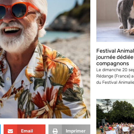
Festival Anima
journée dédiée
compagnons
Le dimanche 20 sep
Rédange (France) ac
du Festival Animali
Email
Imprimer