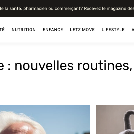
 de la santé, pharmacien ou commerçant? Recevez le magazine dè
TÉ
NUTRITION
ENFANCE
LETZ MOVE
LIFESTYLE
te : nouvelles routine