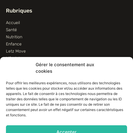
Rubriques
Accueil
Santé
Nutrition
Enfance
Letz Move
Lifestyle
Gérer le consentement aux
Animaux
cookies
Informations
Pour offrir les meilleures expériences, nous utilisons des technologies
telles que les cookies pour stocker et/ou accéder aux informations des
Contactez-nous
appareils. Le fait de consentir à ces technologies nous permettra de
traiter des données telles que le comportement de navigation ou les ID
Conditions d’utilisation
uniques sur ce site. Le fait de ne pas consentir ou de retirer son
Conditions de vente
consentement peut avoir un effet négatif sur certaines caractéristiques
Déclaration de confidentialité (UE)
et fonctions.
Avertissement
Imprint
Accepter