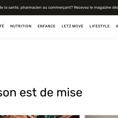
 de la santé, pharmacien ou commerçant? Recevez le magazine dè
TÉ
NUTRITION
ENFANCE
LETZ MOVE
LIFESTYLE
ison est de mise