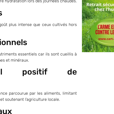
otre hydratation lors des journées chaudes.
es
goût plus intense que ceux cultivés hors
ionnels
riments essentiels car ils sont cueillis à
nes et minéraux.
tal positif de
ance parcourue par les aliments, limitant
et soutenant l’agriculture locale.
caux