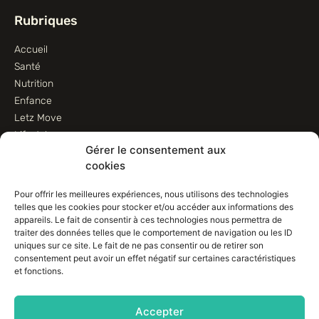
Rubriques
Accueil
Santé
Nutrition
Enfance
Letz Move
Lifestyle
Gérer le consentement aux
Animaux
cookies
Informations
Pour offrir les meilleures expériences, nous utilisons des technologies
telles que les cookies pour stocker et/ou accéder aux informations des
Contactez-nous
appareils. Le fait de consentir à ces technologies nous permettra de
traiter des données telles que le comportement de navigation ou les ID
Conditions d’utilisation
uniques sur ce site. Le fait de ne pas consentir ou de retirer son
Conditions de vente
consentement peut avoir un effet négatif sur certaines caractéristiques
Déclaration de confidentialité (UE)
et fonctions.
Avertissement
Imprint
Accepter