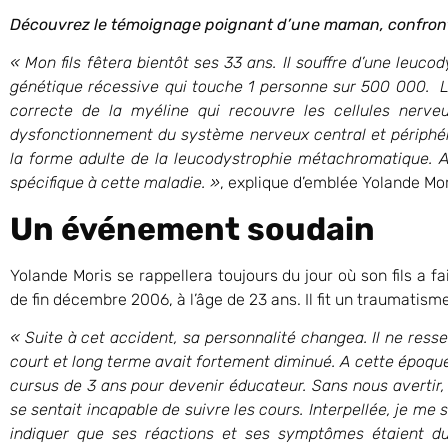
Découvrez le témoignage poignant d’une maman, confronté
« Mon fils fêtera bientôt ses 33 ans. Il souffre d’une leu
génétique récessive qui touche 1 personne sur 500 000. L
correcte de la myéline qui recouvre les cellules nerveu
dysfonctionnement du système nerveux central et périphéri
la forme adulte de la leucodystrophie métachromatique. Ac
spécifique à cette maladie. »
, explique d’emblée Yolande Mor
Un événement soudain
Yolande Moris se rappellera toujours du jour où son fils a f
de fin décembre 2006, à l’âge de 23 ans. Il fit un traumatism
« Suite à cet accident, sa personnalité changea. Il ne res
court et long terme avait fortement diminué. A cette époqu
cursus de 3 ans pour devenir éducateur. Sans nous avertir, i
se sentait incapable de suivre les cours. Interpellée, je me 
indiquer que ses réactions et ses symptômes étaient d