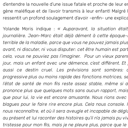
d’entendre la nouvelle d’une issue fatale et proche de leur e
gène maléfique et de l’avoir transmis à leur enfant! Malgré l
ressentit un profond soulagement d’avoir -enfin- une explica
Yolande Moris indique :
« Auparavant, la situation étai
journalière. Jean-Marc était déjà dément à cette époque-l
terrible de la maladie, parce que vous ne pouvez jamais 
avant, ni discuter, ni vous disputer: cet être humain est p
cela, vous ne pouviez pas l’imaginer. Pour un vieux parent,
jour, mais un enfant avec une démence, c’est différent. Et p
aussi ce destin cruel. Les prévisions sont sombres: 
progressive plus ou moins rapide des fonctions motrices, se
l’état de santé de mon fils reste assez stable, même si au
prononce plus que quelques mots sans aucun rapport, mais i
que pour lui, la vie est encore amusante. Nous rions avec
blagues pour le faire rire encore plus. Cela nous console. I
nous reconnaître, et où il sera aveugle et incapable de déglut
au présent et lui raconter des histoires qu’il n’a jamais p
tristesse pour mon fils, mais je ne pleure plus, parce que 