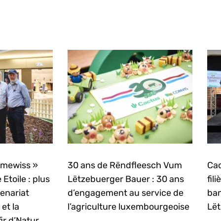
mmewiss »
30 ans de Rëndfleesch Vum
Cac
 Etoile : plus
Lëtzebuerger Bauer : 30 ans
fil
enariat
d’engagement au service de
ban
et la
l’agriculture luxembourgeoise
Lët
ir d’Natur