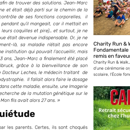
afin de trouver des solutions. Jean-Marc
e et était déjà parti sur le chemin de la
contrôle de ses fonctions corporelles, il
r pendant qu’il mangeait, car il mettait en
leurs coquilles et pire)… et surtout, je ne
nue était devenue indispensable. Or, je ne
Charity Run & W
ment-là, sa maladie n’était pas encore
Fondamentale S
 institution qui pouvait l’accueillir, mais
remis en faveu
3 ans, Jean-Marc a finalement été placé
Charity Run & Walk… 
lbruck, grâce à la bienveillance de son
d’une cérémonie or
e Docteur Leches, le médecin traitant de
scolaire, l’École fo
dystrophie. Il fallait alors faire le dosage
e dans cette maladie, ensuite, une Imagerie
echerche de la mutation génétique sur le
on fils avait alors 27 ans. »
quiétude
r les parents. Certes, ils sont choqués