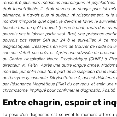
rencontré plusieurs médecins neurologues et psychiatres, 
était incontrôlable, il était devenu un danger pour lui-mêm
démence. Il n’avait plus ni pudeur, ni raisonnement, ni le 
mordait n’importe quel objet, je devais le laver, le surveille
bouche tout ce qu’il trouvait (herbe à chat, œufs durs avec 
pouvais pas le laisser partir seul. Bref, une présence conti
pouvais pas rester 24h sur 24 à le surveiller. A ce mo
diagnostiquée. J’essayais en vain de trouver de l’aide ou une
son cas n’était pas prévu… Après une odyssée de presque 
au Centre Hospitalier Neuro-Psychiatrique (CHNP) à Ette
directeur, M. Feith. Après une autre longue année, Madam
mon fils, put enfin nous faire part de la suspicion d’une leuco
de l’enzyme lysosomale, l’Arylsulfatase A, qui est déficient
par Résonance Magnétique (IRM) du cerveau, et enfin une r
chromosome impliqué pour confirmer le diagnostic: Positif. M
Entre chagrin, espoir et in
La pose d’un diagnostic est souvent le moment attendu pa