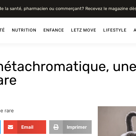
 de la santé, pharmacien ou commerçant? Recevez le magazine dè
TÉ
NUTRITION
ENFANCE
LETZ MOVE
LIFESTYLE
métachromatique, une
are
Email
Imprimer