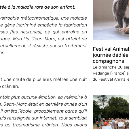
e à la maladie rare de son enfant.
codystrophie métachromatique, une maladie
e gène incriminé empêche la fabrication
ses (les neurones), ce qui entraîne un
que. Mon fils, Jean-Marc, est atteint de
tuellement, il n’existe aucun traitement
Festival Anima
is.
journée dédiée
compagnons
Le dimanche 20 sep
Rédange (France) ac
ait une chute de plusieurs mètres une nuit
du Festival Animali
e crânien.
sentait plus aucune émotion, sa mémoire à
e, Jean-Marc était en dernière année d’un
l arrêta l’école, probablement parce qu’il
suis renseignée sur Internet: tout semblait
us au traumatisme crânien. Nous avons