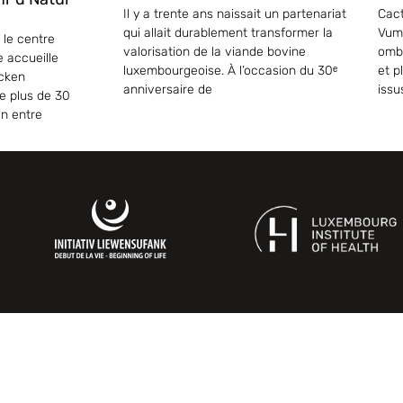
Il y a trente ans naissait un partenariat
Cact
qui allait durablement transformer la
Vum
 le centre
valorisation de la viande bovine
ombr
e accueille
luxembourgeoise. À l’occasion du 30ᵉ
et p
ecken
anniversaire de
issu
e plus de 30
on entre