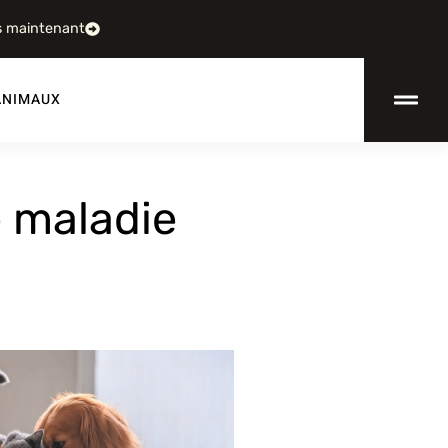
s maintenant
ANIMAUX
 maladie