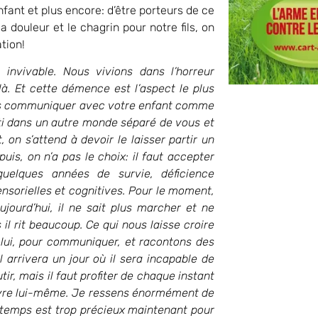
nfant et plus encore: d’être porteurs de ce
a douleur et le chagrin pour notre fils, on
tion!
t invivable. Nous vivions dans l’horreur
à. Et cette démence est l’aspect le plus
plus communiquer avec votre enfant comme
arti dans un autre monde séparé de vous et
 on s’attend à devoir le laisser partir un
uis, on n’a pas le choix: il faut accepter
quelques années de survie, déficience
nsorielles et cognitives. Pour le moment,
jourd’hui, il ne sait plus marcher et ne
l rit beaucoup. Ce qui nous laisse croire
 lui, pour communiquer, et racontons des
l arrivera un jour où il sera incapable de
ir, mais il faut profiter de chaque instant
u vivre lui-même. Je ressens énormément de
le temps est trop précieux maintenant pour