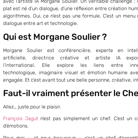
avec l’artiste IA Morgane Soulier. Un véritable challenge :
plat est né d’un dialogue, d’une réflexion entre création hu
algorithmes. Oui, ce n’est pas une formule. C’est un menu 
dialogue entre art et technologie.
Qui est Morgane Soulier ?
Morgane Soulier est conférencière, experte en intel
artificielle, directrice créative et artiste IA exp
l’international. Elle explore les liens entre inno
technologique, imaginaire visuel et émotion humaine ave
engagée. Et c’est avant tout une belle personne, créative, int
Faut-il vraiment présenter le Che
Allez… juste pour le plaisir.
François Jagut
n’est pas simplement un chef. C’est un c
d’émotions.
Pour moi — et pour beaucoup — c’est un chef d’except