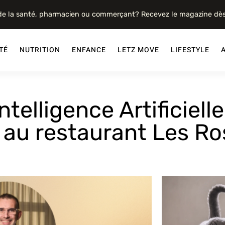
 de la santé, pharmacien ou commerçant? Recevez le magazine dè
TÉ
NUTRITION
ENFANCE
LETZ MOVE
LIFESTYLE
telligence Artificielle
e au restaurant Les R