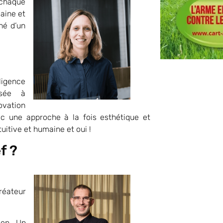
 chaque
maine et
né d’un
ligence
osée à
vation
c une approche à la fois esthétique et
uitive et humaine et oui !
f ?
réateur
ion. Un