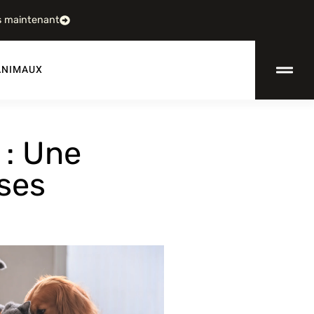
s maintenant
ANIMAUX
 : Une
oses