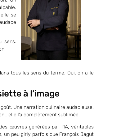
lpable.
 elle se
l’audace
u sens.
on.
 dans tous les sens du terme. Oui, on a le
siette à l’image
goût. Une narration culinaire audacieuse,
ion… elle l’a complètement sublimée.
des œuvres générées par l’IA, véritables
s, un peu girly parfois que François Jagut