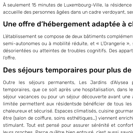
À seulement 15 minutes de Luxembourg-Ville, la résidenc
accueille des personnes âgées dans un cadre verdoyant, ser
Une offre d’hébergement adaptée à c
L’établissement se compose de deux bâtiments complémentai
semi-autonomes ou à mobilité réduite, et « L’Orangerie »
désorientées ou atteintes de troubles cognitifs. Des app
l’offre.
Des séjours temporaires pour plus de f
Outre les séjours permanents, Les Jardins d’Alysea
temporaires, que ce soit après une hospitalisation, dans l
séjour vacances ou pour un séjour découverte avant une a
limitée permettent aux résidentsde bénéficier de tous le
chaleureux et sécurisé. Espaces climatisés, cuisine gourman
être (salon de coiffure, soins esthétiques…) viennent enrich
stimulant. Tout est pensé pour assurer sérénité et confort
leurs proches. Parce qu’être bien entouré, c’est aussi savo