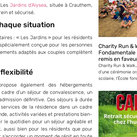
e Les
Jardins d’Alysea
, située à Crauthem,
ein et sécurisé.
haque situation
res : « Les Jardins » pour les résidents
, spécialement conçue pour les personnes
Charity Run & W
Fondamentale S
artements adaptés aux couples complètent
remis en faveu
Charity Run & Walk… 
lexibilité
d’une cérémonie or
scolaire, l’École fo
 propose également des hébergements
e cadre d’un séjour de convalescence, un
dmission définitive. Ces séjours à durée
s services de la résidence dans un cadre
de, activités variées et prestations bien-
ir le quotidien pour un séjour agréable et
, aussi bien pour les résidents que pour
ir s’accorder un moment de répit en toute