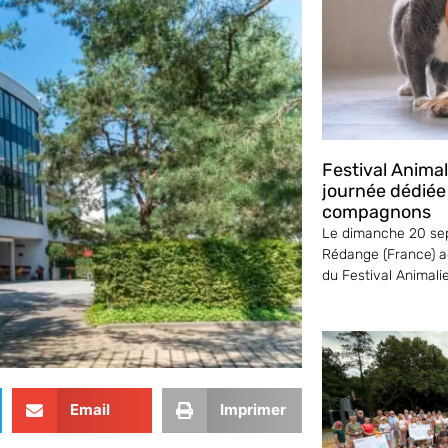
Festival Anima
journée dédiée
compagnons
Le dimanche 20 sep
Rédange (France) ac
du Festival Animali
Email
Imprimer