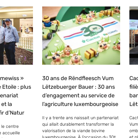
mmewiss »
30 ans de Rëndfleesch Vum
Cac
 Etoile : plus
Lëtzebuerger Bauer : 30 ans
fil
enariat
d’engagement au service de
ban
et la
l’agriculture luxembourgeoise
Lët
ir d’Natur
Il y a trente ans naissait un partenariat
Cact
qui allait durablement transformer la
Vum
 le centre
valorisation de la viande bovine
ombr
e accueille
luxembourgeoise. À l’occasion du 30ᵉ
et p