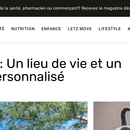
 de la santé, pharmacien ou commerçant? Recevez le magazine dè
TÉ
NUTRITION
ENFANCE
LETZ MOVE
LIFESTYLE
: Un lieu de vie et un
rsonnalisé