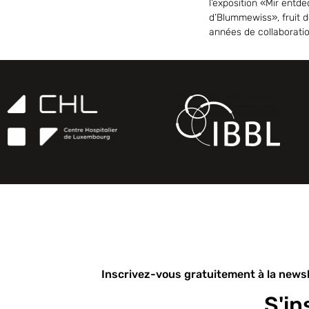
l’exposition «Mir entd
d’Blummewiss», fruit d
années de collaborati
Inscrivez-vous gratuitement à la newsl
S'in