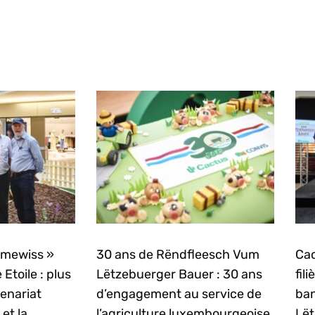
mmewiss »
30 ans de Rëndfleesch Vum
Cac
 Etoile : plus
Lëtzebuerger Bauer : 30 ans
fil
enariat
d’engagement au service de
ban
et la
l’agriculture luxembourgeoise
Lët