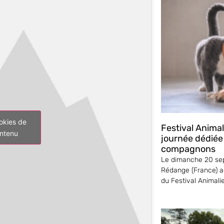
okies de
Festival Anima
ontenu
journée dédiée
compagnons
Le dimanche 20 sep
Rédange (France) ac
du Festival Animali