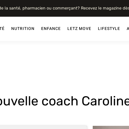
 de la santé, pharmacien ou commerçant? Recevez le magazine dè
TÉ
NUTRITION
ENFANCE
LETZ MOVE
LIFESTYLE
ouvelle coach Carolin