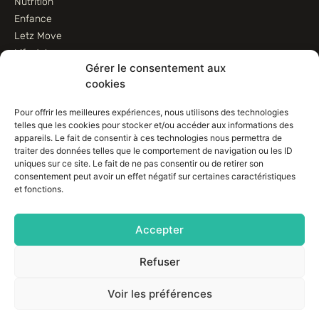
Nutrition
Enfance
Letz Move
Lifestyle
Gérer le consentement aux
Animaux
cookies
Informations
Pour offrir les meilleures expériences, nous utilisons des technologies
telles que les cookies pour stocker et/ou accéder aux informations des
Contactez-nous
appareils. Le fait de consentir à ces technologies nous permettra de
traiter des données telles que le comportement de navigation ou les ID
Conditions d’utilisation
uniques sur ce site. Le fait de ne pas consentir ou de retirer son
Conditions de vente
consentement peut avoir un effet négatif sur certaines caractéristiques
Déclaration de confidentialité (UE)
et fonctions.
Avertissement
Imprint
Accepter
Politique de cookies (EU)
Refuser
Voir les préférences
© Connexims SA – Tous droits réservés