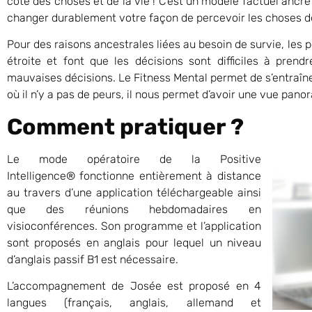
côté des choses et de la vie ! C’est un modèle factuel ancr
changer durablement votre façon de percevoir les choses de
Pour des raisons ancestrales liées au besoin de survie, les 
étroite et font que les décisions sont difficiles à pren
mauvaises décisions. Le Fitness Mental permet de s’entraîne
où il n’y a pas de peurs, il nous permet d’avoir une vue pan
Comment pratiquer ?
Le mode opératoire de la Positive
Intelligence® fonctionne entièrement à distance
au travers d’une application téléchargeable ainsi
que des réunions hebdomadaires en
visioconférences. Son programme et l’application
sont proposés en anglais pour lequel un niveau
d’anglais passif B1 est nécessaire.
L’accompagnement de Josée est proposé en 4
langues (français, anglais, allemand et