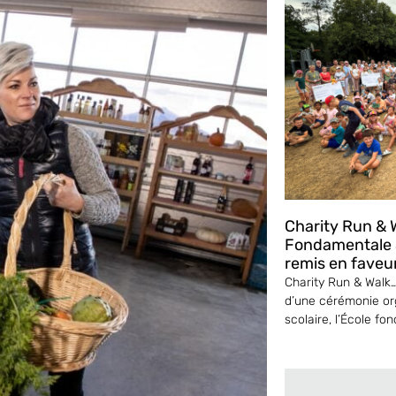
Charity Run & W
Fondamentale S
remis en faveu
Charity Run & Walk… 
d’une cérémonie or
scolaire, l’École fo