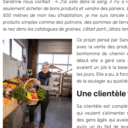
Sandrine nous confiait : «
J’ai cela dans le sang, il n’y a 
seulement acheter de bons produits et vendre des paniers. 
500 mètres de mon lieu d’habitation, je me suis lancée 
produits simples comme des potirons, des pommes de terre, 
le nez dans les catalogues de graines, c’était parti, j’étais la
Ce projet pensé par Sa
avec la vente des produit
bonhomme de chemin en
début elle a géré cela s
avaient un job à la base
les jours. Elle a pu, à fo
de la soulager au quotidi
Une clientèle 
Sa clientèle est complè
qui veulent s’alimenter
des gens âgés qui avaie
avoir un du fait de leu