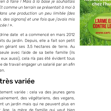
rien à faire ! Mais à la base je souhaitais
Et comme un terrain se présentait à moi à
dans une production un peu limitée (des
des oignons) et une fois que j’avais mis
ncée !
».
ndrine date et a commencé en mars 2012
s du jardin. Depuis, elle a fait son petit
 gérant ses 3,5 hectares de terre. Au
eule avec l’aide de sa belle famille (ils
 eux aussi), cela n’a pas été évident tous
rce de travail engager un salarié par an afin
en.
très variée
tement variée : cela va des jeunes gens
 sainement, des végétariens, des vegans,
nt un jardin mais qui ne peuvent plus en
r âge, la mère de famille qui veut bien